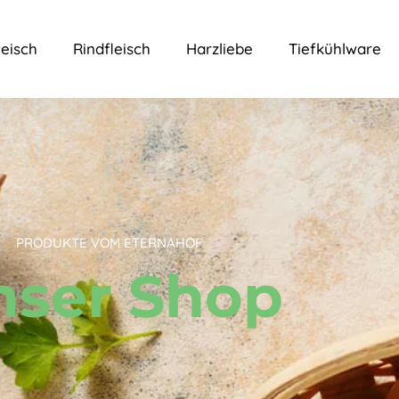
eisch
Rindfleisch
Harzliebe
Tiefkühlware
PRODUKTE VOM ETERNAHOF
nser Shop