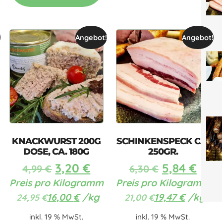
!
Angebot!
Angebot!
KNACKWURST 200G
SCHINKENSPECK CA.
DOSE, CA. 180G
250GR.
3,20
€
5,84
€
4,99
€
6,30
€
Preis pro Kilogramm
Preis pro Kilogramm
16,00
€
/
kg
19,47
€
/
kg
24,95
€
21,00
€
inkl. 19 % MwSt.
inkl. 19 % MwSt.