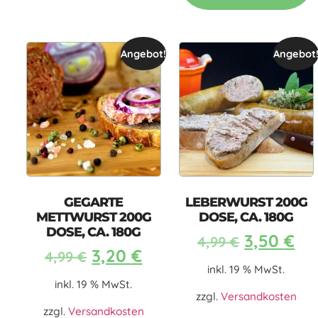
Angebot!
Angebot
GEGARTE
LEBERWURST 200G
METTWURST 200G
DOSE, CA. 180G
DOSE, CA. 180G
3,50
€
4,99
€
3,20
€
4,99
€
inkl. 19 % MwSt.
inkl. 19 % MwSt.
zzgl.
Versandkosten
zzgl.
Versandkosten