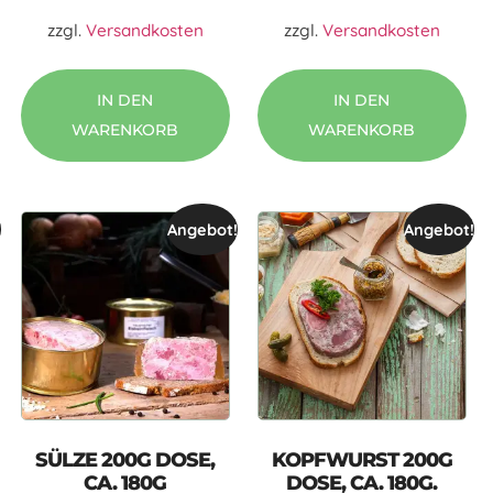
zzgl.
Versandkosten
zzgl.
Versandkosten
IN DEN
IN DEN
WARENKORB
WARENKORB
!
Angebot!
Angebot!
SÜLZE 200G DOSE,
KOPFWURST 200G
CA. 180G
DOSE, CA. 180G.