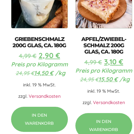
GRIEBENSCHMALZ
APFEL/ZWIEBEL-
200G GLAS, CA. 180G
SCHMALZ 200G
GLAS, CA. 180G
2,90
€
4,99
€
3,10
€
4,99
€
Preis pro Kilogramm
Preis pro Kilogramm
14,50
€
/
kg
24,95
€
15,50
€
/
kg
24,95
€
inkl. 19 % MwSt.
inkl. 19 % MwSt.
zzgl.
Versandkosten
zzgl.
Versandkosten
IN DEN
IN DEN
WARENKORB
WARENKORB