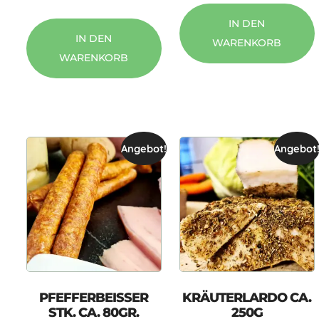
IN DEN
IN DEN
WARENKORB
WARENKORB
Angebot!
Angebot
PFEFFERBEISSER
KRÄUTERLARDO CA.
STK. CA. 80GR.
250G