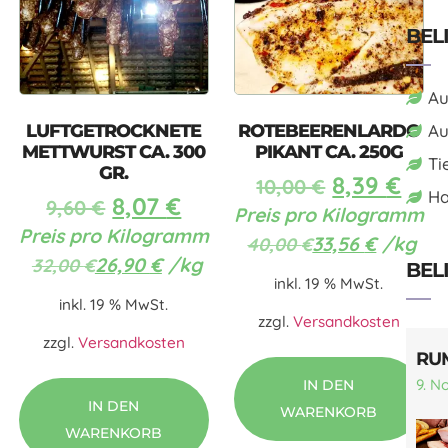
BEL
Au
LUFTGETROCKNETE
ROTEBEERENLARDO
Au
METTWURST CA. 300
PIKANT CA. 250G
Ti
GR.
8,39
€
10,00
€
Ha
8,07
€
9,60
€
Preis pro Kilogramm
Preis pro Kilogramm
33,56
€
/
kg
40,00
€
26,90
€
/
kg
32,00
€
BEL
inkl. 19 % MwSt.
inkl. 19 % MwSt.
zzgl.
Versandkosten
zzgl.
Versandkosten
RU
9. N
IN DEN
IN DEN
WARENKORB
WARENKORB