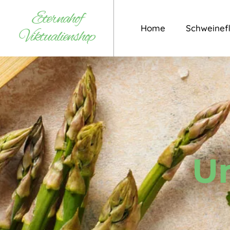
Eternahof
Home
Schweinefl
Viktualienshop
U