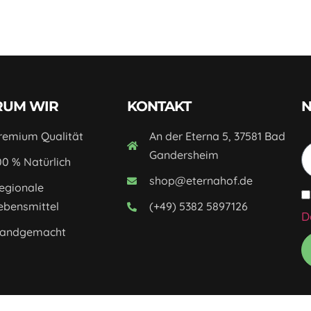
UM WIR
KONTAKT
N
remium Qualität
An der Eterna 5, 37581 Bad
Gandersheim
00 % Natürlich
shop@eternahof.de
egionale
ebensmittel
(+49) 5382 5897126
D
andgemacht