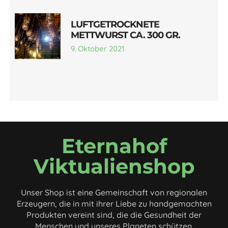
LUFTGETROCKNETE
METTWURST CA. 300 GR.
9. Oktober 2021
Eternahof
Viktualienshop
Unser Shop ist eine Gemeinschaft von regionalen
Erzeugern, die in mit ihrer Liebe zu handgemachten
Produkten vereint sind, die die Gesundheit der
Menschen und unseres Planeten schützen.