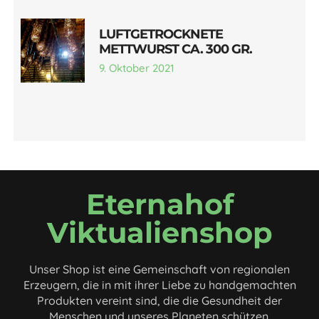
LUFTGETROCKNETE
METTWURST CA. 300 GR.
9. Oktober 2021
Eternahof
Viktualienshop
Unser Shop ist eine Gemeinschaft von regionalen
Erzeugern, die in mit ihrer Liebe zu handgemachten
Produkten vereint sind, die die Gesundheit der
Menschen und unseres Planeten schützen.